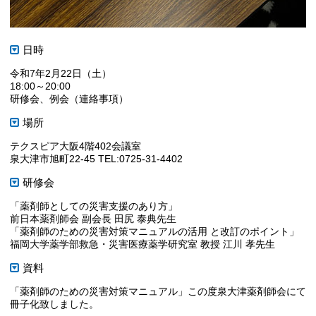
日時
令和7年2月22日（土）
18:00～20:00
研修会、例会（連絡事項）
場所
テクスピア大阪4階402会議室
泉大津市旭町22-45 TEL:0725-31-4402
研修会
「薬剤師としての災害支援のあり方」
前日本薬剤師会 副会長 田尻 泰典先生
「薬剤師のための災害対策マニュアルの活用 と改訂のポイント」
福岡大学薬学部救急・災害医療薬学研究室 教授 江川 孝先生
資料
「薬剤師のための災害対策マニュアル」この度泉大津薬剤師会にて
冊子化致しました。