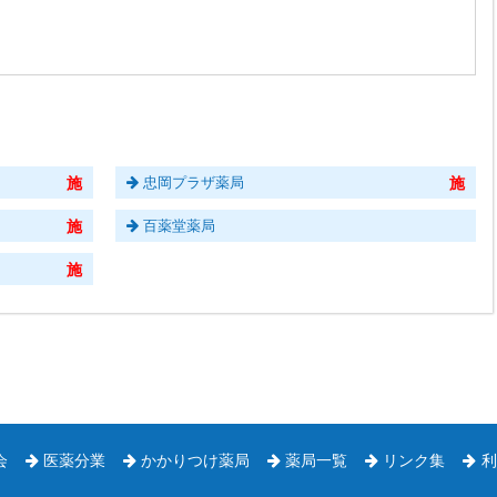
忠岡プラザ薬局
百薬堂薬局
会
医薬分業
かかりつけ薬局
薬局一覧
リンク集
利