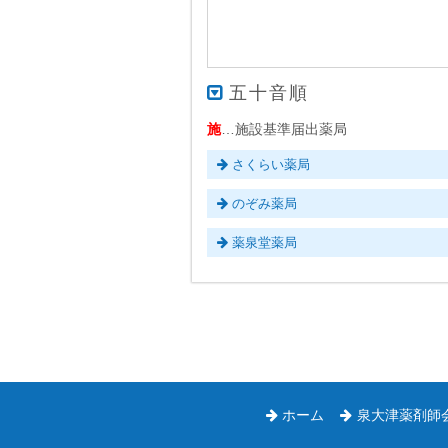
五十音順
施
…施設基準届出薬局
さくらい薬局
のぞみ薬局
薬泉堂薬局
ホーム
泉大津薬剤師