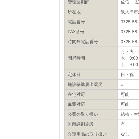
管理薬剤師
佐伯 弘
所在地
泉大津市
電話番号
0725-58
FAX番号
0725-58
時間外電話番号
0725-58
月・火・水
開局時間
木 9:00
土 9:00
定休日
日・祝
施設基準届出薬局
○
在宅対応
可能
麻薬対応
可能
公費の取り扱い
結核・生
無菌調剤施設
有
介護用品の取り扱い
なし