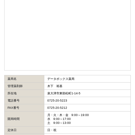
薬局名
データボックス薬局
管理薬剤師
木下 裕基
所在地
泉大津市東助松町1-14-5
電話番号
0725-20-5223
FAX番号
0725-20-5212
月・火・木・金 9:00～19:00
開局時間
水 9:00～17:00
土 9:00～13:00
定休日
日・祝