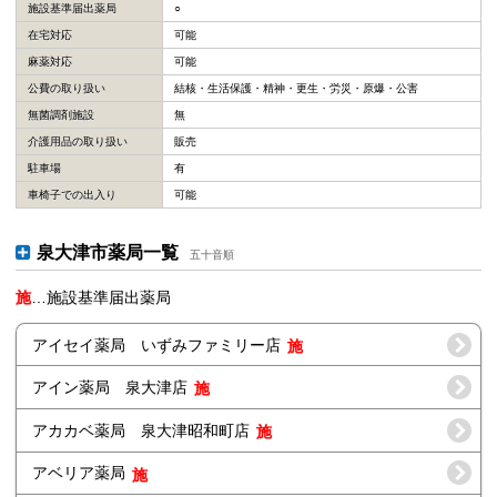
施設基準届出薬局
○
在宅対応
可能
麻薬対応
可能
公費の取り扱い
結核・生活保護・精神・更生・労災・原爆・公害
無菌調剤施設
無
介護用品の取り扱い
販売
駐車場
有
車椅子での出入り
可能
泉大津市薬局一覧
五十音順
施
…施設基準届出薬局
アイセイ薬局 いずみファミリー店
アイン薬局 泉大津店
アカカベ薬局 泉大津昭和町店
アベリア薬局